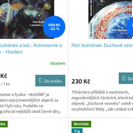
550 Kč
–62 %
Kulhánek a kol.: Astronomie a
Petr Kulhánek: Duchové ves
a – Hledání
Skladem
 Kč
Do
230 Kč
Do košíku
/ 1 ks
Třináctero příběhů o neutrinech,
nomie a fyzika – HLEDÁNÍ“ je
nejpodivnějších částicích, které kd
dem nejvýznamnějších objevů za
objevili. „Duchové vesmíru“ volně 
ní čtyři roky. Podařilo se
na předchozí tituly „Jak vznikal svět
grafovat nejbližší okolí černé díry,
ha odkladech...
nka
Novinka
Tip