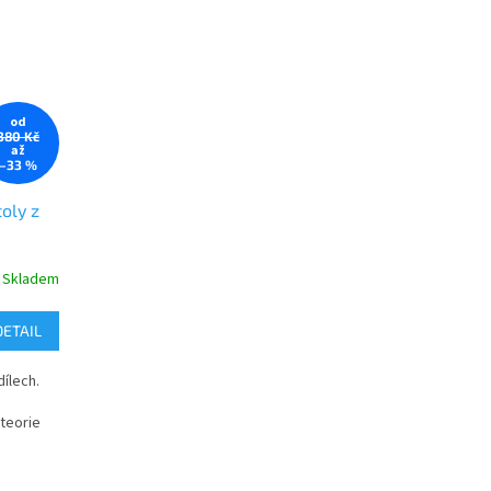
od
380 Kč
až
–33 %
oly z
Skladem
DETAIL
ílech.
teorie