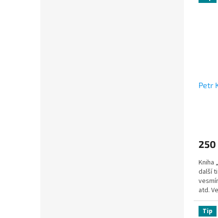
Petr 
250
Kniha 
další 
vesmír
atd. Ve
Tip