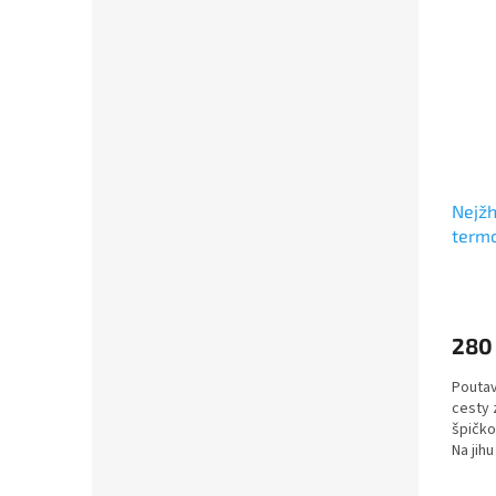
Nejžh
termo
280
Poutav
cesty 
špičko
Na jih
ITER, n