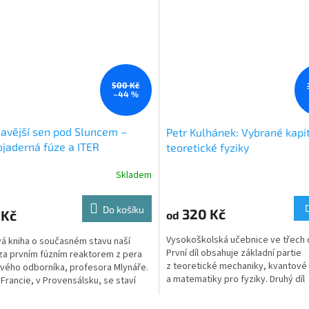
500 Kč
–44 %
avější sen pod Sluncem –
Petr Kulhánek: Vybrané kapit
jaderná fúze a ITER
teoretické fyziky
Skladem
Do košíku
320 Kč
 Kč
od
Vysokoškolská učebnice ve třech d
á kniha o současném stavu naší
První díl obsahuje základní partie
za prvním fúzním reaktorem z pera
z teoretické mechaniky, kvantové 
vého odborníka, profesora Mlynáře.
a matematiky pro fyziky. Druhý díl
u Francie, v Provensálsku, se staví
obsahuje...
ejvětší...