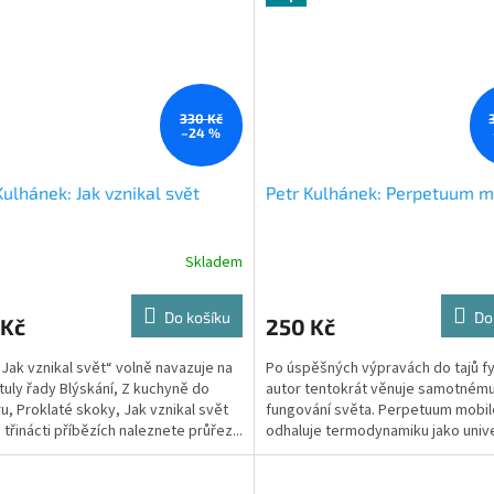
330 Kč
–24 %
Kulhánek: Jak vznikal svět
Petr Kulhánek: Perpetuum m
Skladem
Do košíku
Do
 Kč
250 Kč
„Jak vznikal svět“ volně navazuje na
Po úspěšných výpravách do tajů fy
tituly řady Blýskání, Z kuchyně do
autor tentokrát věnuje samotnému
u, Proklaté skoky, Jak vznikal svět
fungování světa. Perpetuum mobil
 třinácti příbězích naleznete průřez...
odhaluje termodynamiku jako unive
jazyk přírody, který...