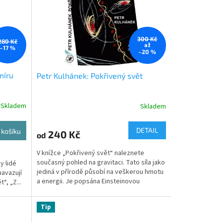
300 Kč
280 Kč
až
–17 %
–20 %
míru
Petr Kulhánek: Pokřivený svět
Skladem
Skladem
DETAIL
 košíku
240 Kč
od
V knížce „Pokřivený svět“ naleznete
současný pohled na gravitaci. Tato síla jako
y lidé
jediná v přírodě působí na veškerou hmotu
navazují
a energii. Je popsána Einsteinovou
“, „Z...
obecnou...
Tip