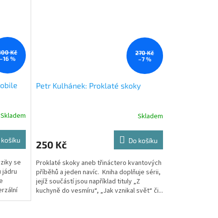
300 Kč
270 Kč
–16 %
–7 %
obile
Petr Kulhánek: Proklaté skoky
Skladem
Skladem
 košíku
Do košíku
250 Kč
ziky se
Proklaté skoky aneb třináctero kvantových
 jádru
příběhů a jeden navíc. Kniha doplňuje sérii,
e
jejíž součástí jsou například tituly „Z
rzální
kuchyně do vesmíru“, „Jak vznikal svět“ či...