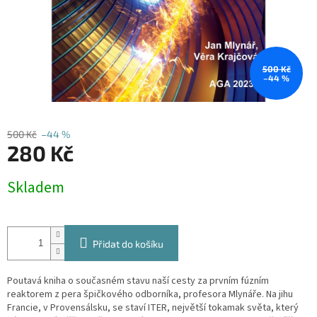
500 Kč
–44 %
500 Kč
–44 %
280 Kč
Měrná
Skladem
cena:
Přidat do košíku
Poutavá kniha o současném stavu naší cesty za prvním fúzním
reaktorem z pera špičkového odborníka, profesora Mlynáře. Na jihu
Francie, v Provensálsku, se staví ITER, největší tokamak světa, který