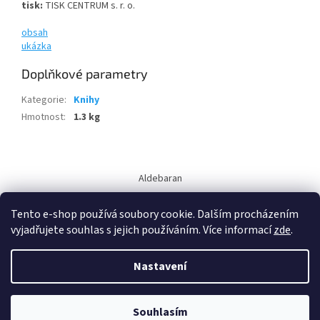
tisk:
TISK CENTRUM s. r. o.
obsah
ukázka
Doplňkové parametry
Kategorie
:
Knihy
Hmotnost
:
1.3 kg
Z
á
Aldebaran
p
a
Tento e-shop používá soubory cookie. Dalším procházením
t
vyjadřujete souhlas s jejich používáním. Více informací
zde
.
í
Nastavení
Vytvořil Shoptet
Souhlasím
Copyright 2026
Aldebaran
. Všechna práva vyhrazena.