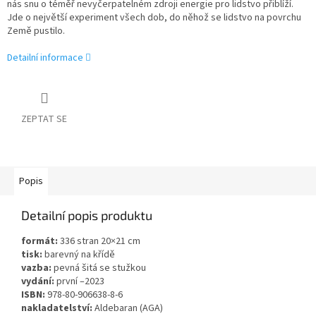
nás snu o téměř nevyčerpatelném zdroji energie pro lidstvo přiblíží.
Jde o největší experiment všech dob, do něhož se lidstvo na povrchu
Země pustilo.
Detailní informace
ZEPTAT SE
Popis
Detailní popis produktu
formát:
336 stran 20×21 cm
tisk:
barevný na křídě
vazba:
pevná šitá se stužkou
vydání:
první –2023
ISBN:
978-80-906638-8-6
nakladatelství:
Aldebaran (AGA)