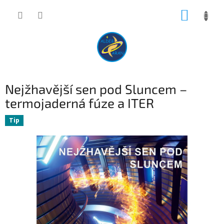
Přejít
NÁKUP
na
obsah
KOŠÍK
Nejžhavější sen pod Sluncem –
termojaderná fúze a ITER
Tip