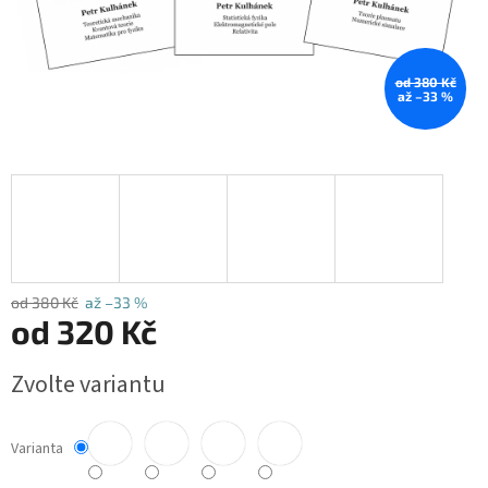
od 380 Kč
až –33 %
od 380 Kč
až –33 %
od
320 Kč
Měrná
Zvolte variantu
cena:
Varianta