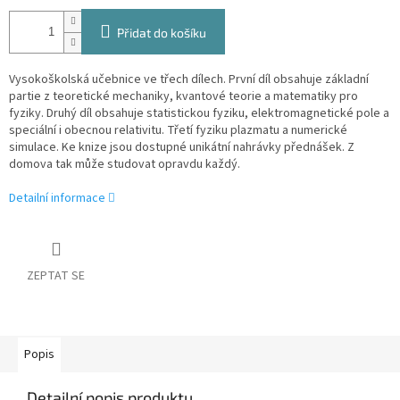
Přidat do košíku
Vysokoškolská učebnice ve třech dílech. První díl obsahuje základní
partie z teoretické mechaniky, kvantové teorie a matematiky pro
fyziky. Druhý díl obsahuje statistickou fyziku, elektromagnetické pole a
speciální i obecnou relativitu. Třetí fyziku plazmatu a numerické
simulace. Ke knize jsou dostupné unikátní nahrávky přednášek. Z
domova tak může studovat opravdu každý.
Detailní informace
ZEPTAT SE
Popis
Detailní popis produktu