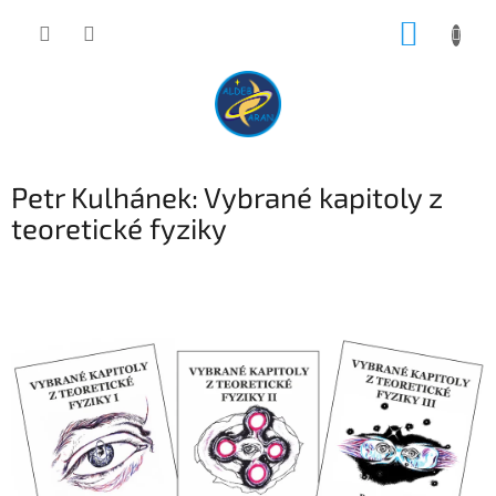
Přejít
NÁKUP
na
obsah
KOŠÍK
Petr Kulhánek: Vybrané kapitoly z
teoretické fyziky