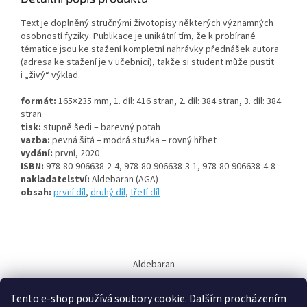
Text je doplněný stručnými životopisy některých významných
osobností fyziky. Publikace je unikátní tím, že k probírané
tématice jsou ke stažení kompletní nahrávky přednášek autora
(adresa ke stažení je v učebnici), takže si student může pustit
i „živý“ výklad.
formát:
165×235 mm, 1. díl: 416 stran, 2. díl: 384 stran, 3. díl: 384
stran
tisk:
stupně šedi – barevný potah
vazba:
pevná šitá – modrá stužka – rovný hřbet
vydání:
první, 2020
ISBN:
978-80-906638-2-4, 978-80-906638-3-1, 978-80-906638-4-8
nakladatelství:
Aldebaran (AGA)
obsah:
první díl
,
druhý díl
,
třetí díl
Z
á
Aldebaran
p
a
Tento e-shop používá soubory cookie. Dalším procházením
t